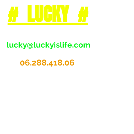
# LUCKY #
lucky@luckyislife.com
06.288.418.06