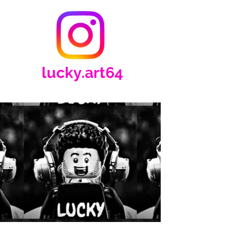
lucky.art64