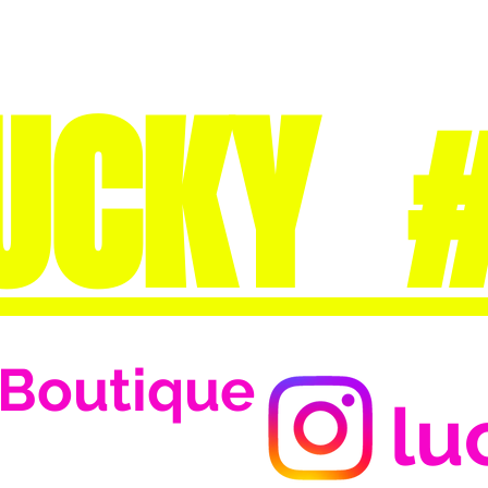
UCKY 
Boutique
lu
Se connecter