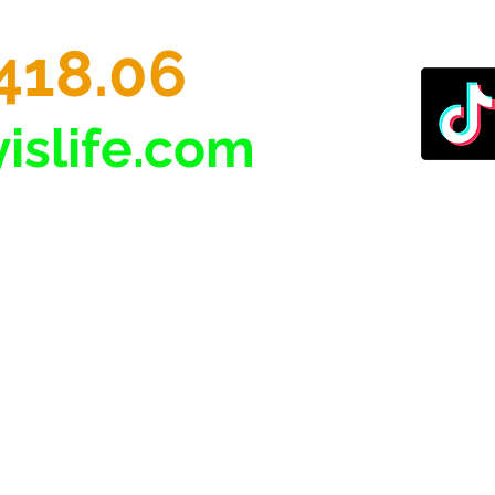
418.06
islife.com