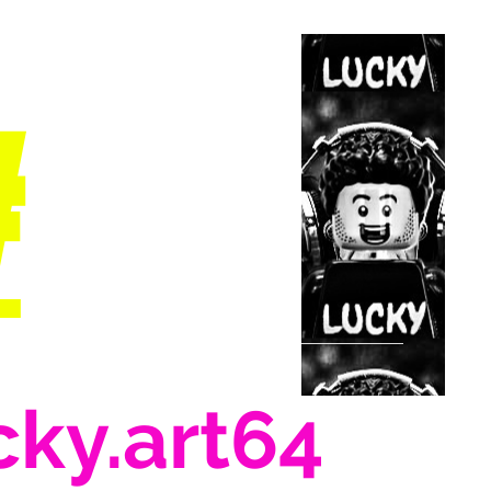
#
cky.art64