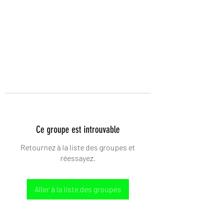
Ce groupe est introuvable
Retournez à la liste des groupes et
réessayez.
Aller à la liste des groupes