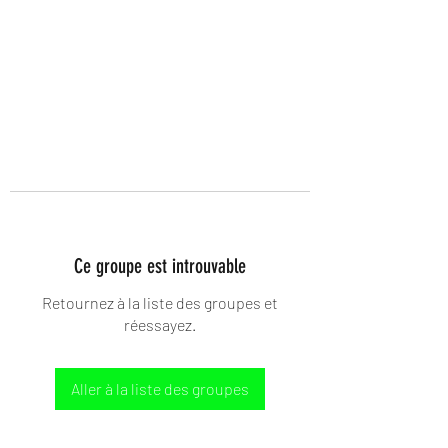
Ce groupe est introuvable
Retournez à la liste des groupes et
réessayez.
Aller à la liste des groupes