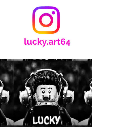
lucky.art64