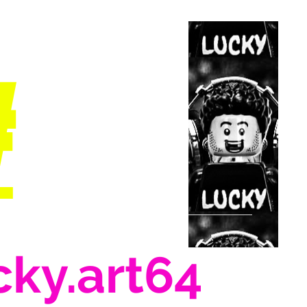
#
cky.art64