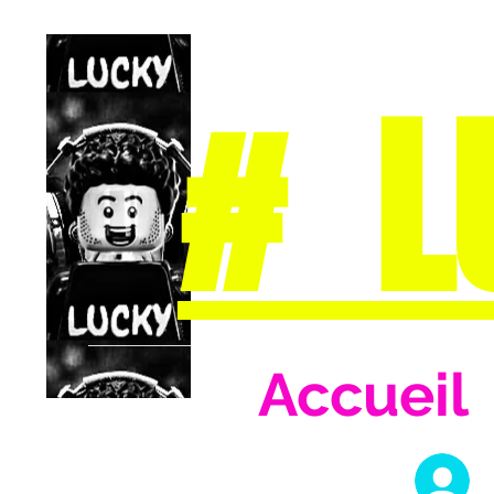
# L
Accueil