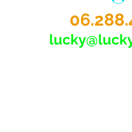
06.288.
lucky@lucky