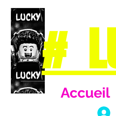
# L
Accueil