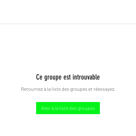
Ce groupe est introuvable
Retournez à la liste des groupes et réessayez.
Aller à la liste des groupes