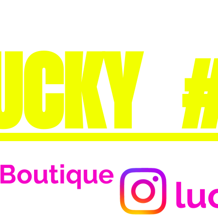
UCKY 
Boutique
lu
Se connecter