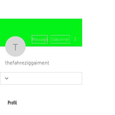
Plus d'actions
Message
S'abonner
thefahreziggaiment
thefahreziggaiment
Profil
A rejoint le groupe le : 19 avr. 2023