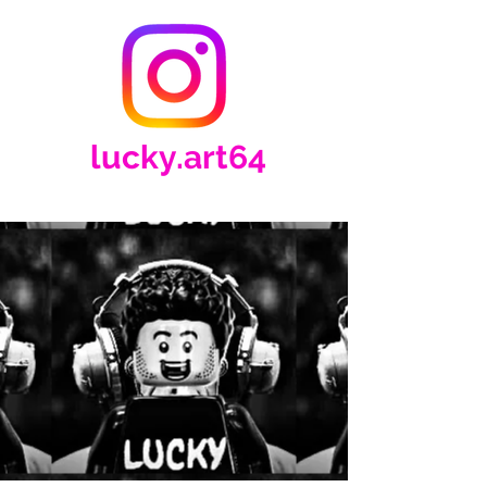
lucky.art64