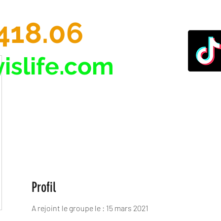
418.06
islife.com
Profil
A rejoint le groupe le : 15 mars 2021