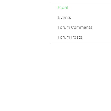
Profil
Events
Forum Comments
Forum Posts