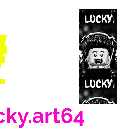
#
cky.art64