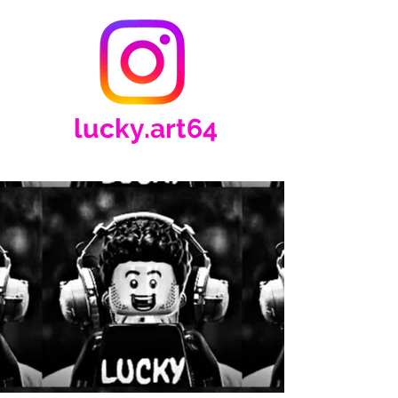
lucky.art64