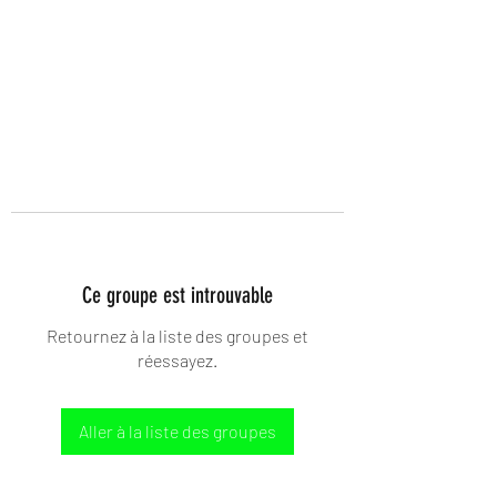
Ce groupe est introuvable
Retournez à la liste des groupes et
réessayez.
Aller à la liste des groupes