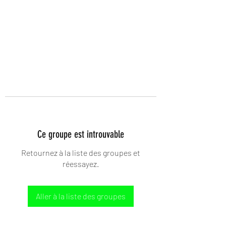
Ce groupe est introuvable
Retournez à la liste des groupes et
réessayez.
Aller à la liste des groupes