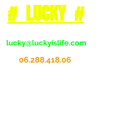
# LUCKY #
lucky@luckyislife.com
06.288.418.06