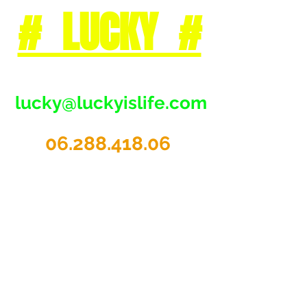
# LUCKY #
lucky@luckyislife.com
06.288.418.06