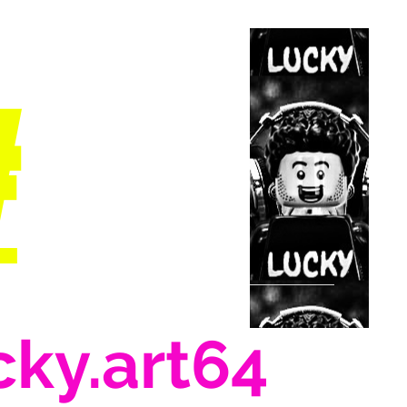
#
cky.art64