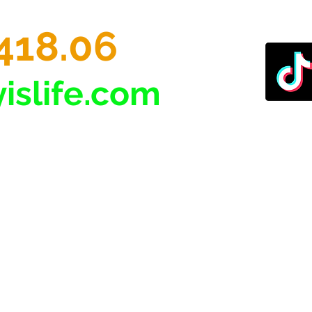
418.06
islife.com