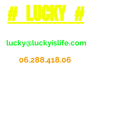
# LUCKY #
lucky@luckyislife.com
06.288.418.06