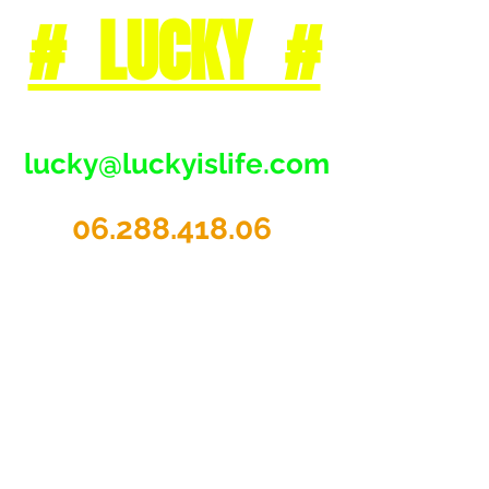
# LUCKY #
lucky@luckyislife.com
06.288.418.06