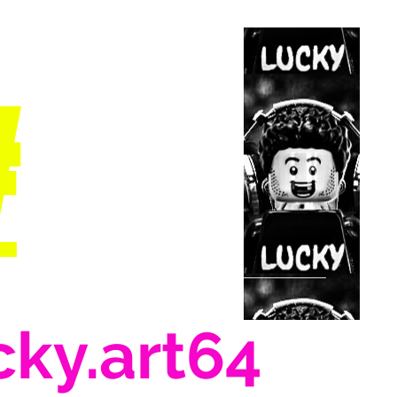
#
cky.art64