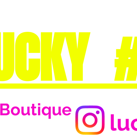
UCKY 
Boutique
lu
Se connecter