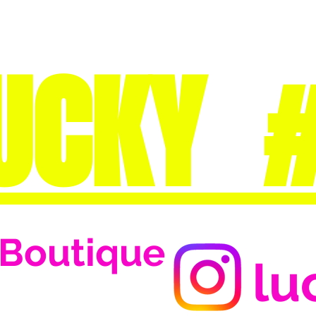
UCKY 
Boutique
lu
Se connecter