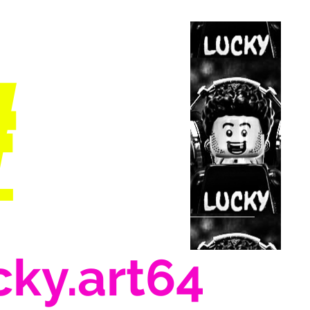
#
cky.art64