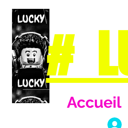
# L
Accueil