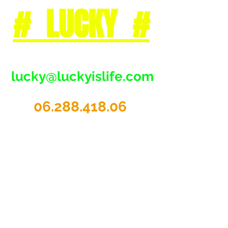
# LUCKY #
lucky@luckyislife.com
06.288.418.06