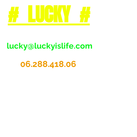
# LUCKY #
lucky@luckyislife.com
06.288.418.06