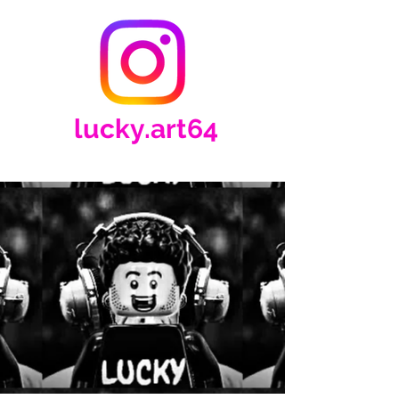
lucky.art64