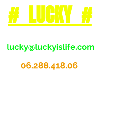
# LUCKY #
lucky@luckyislife.com
06.288.418.06