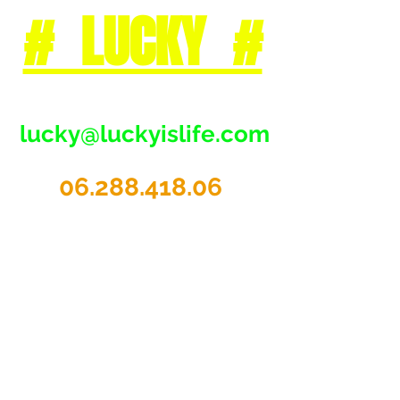
# LUCKY #
lucky@luckyislife.com
06.288.418.06