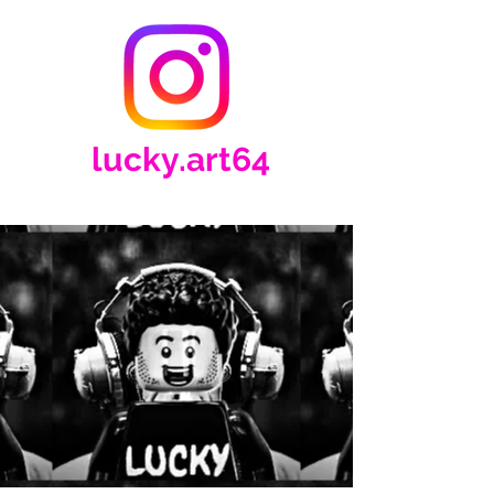
lucky.art64