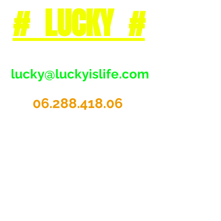
# LUCKY #
lucky@luckyislife.com
06.288.418.06