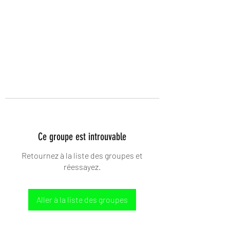
Ce groupe est introuvable
Retournez à la liste des groupes et
réessayez.
Aller à la liste des groupes