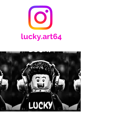
lucky.art64