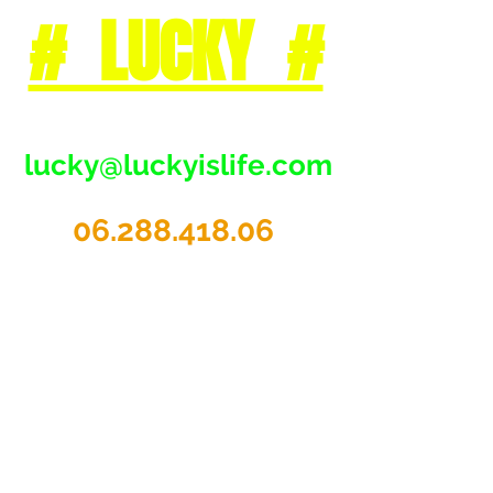
# LUCKY #
lucky@luckyislife.com
06.288.418.06