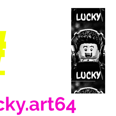
#
cky.art64