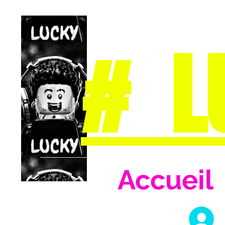
# L
Accueil