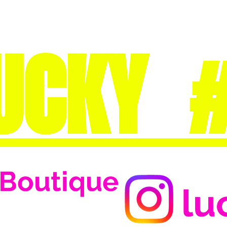
UCKY 
Boutique
lu
Se connecter