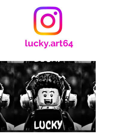
lucky.art64