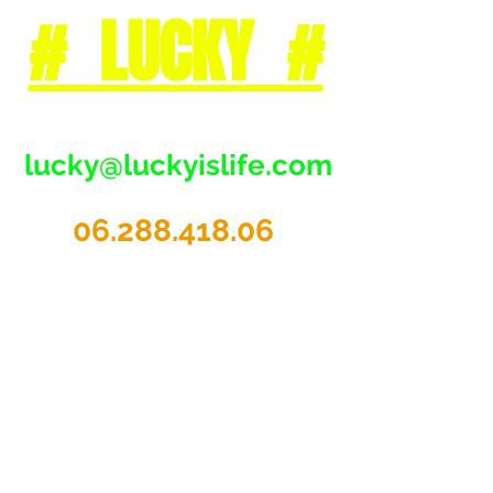
# LUCKY #
lucky@luckyislife.com
06.288.418.06