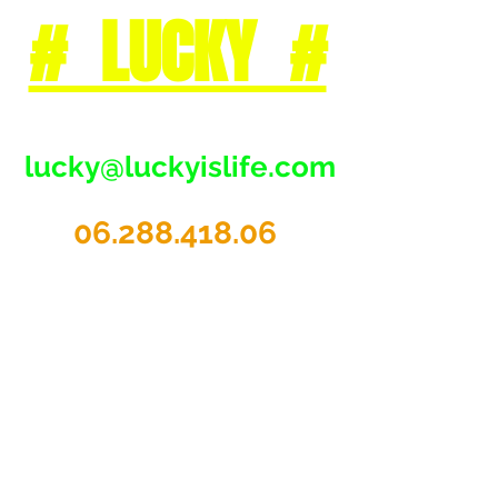
# LUCKY #
lucky@luckyislife.com
06.288.418.06