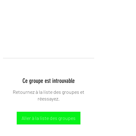
Ce groupe est introuvable
Retournez à la liste des groupes et
réessayez.
Aller à la liste des groupes