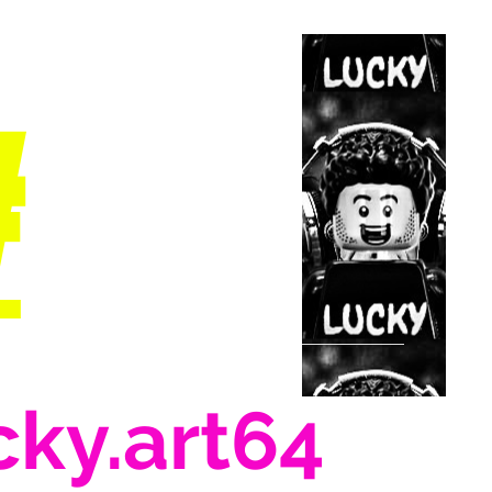
#
cky.art64