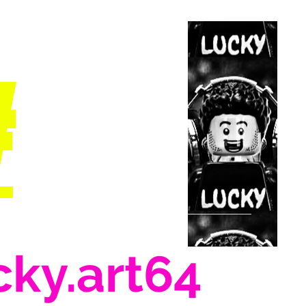
#
cky.art64