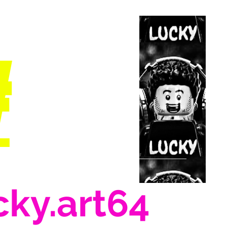
#
cky.art64