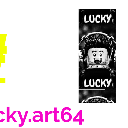
#
cky.art64