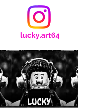
lucky.art64