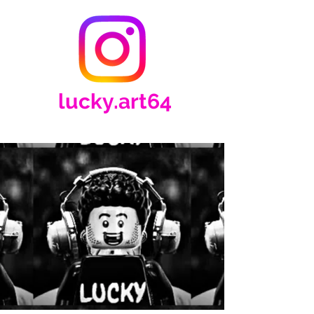
lucky.art64