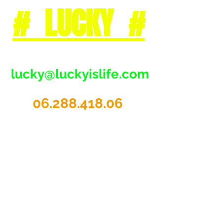
# LUCKY #
lucky@luckyislife.com
06.288.418.06