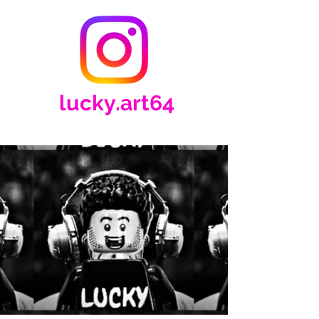
lucky.art64