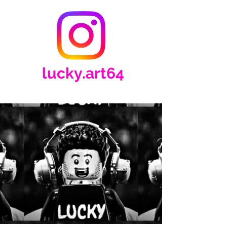
lucky.art64