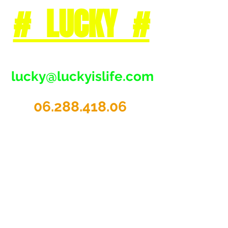
# LUCKY #
lucky@luckyislife.com
06.288.418.06