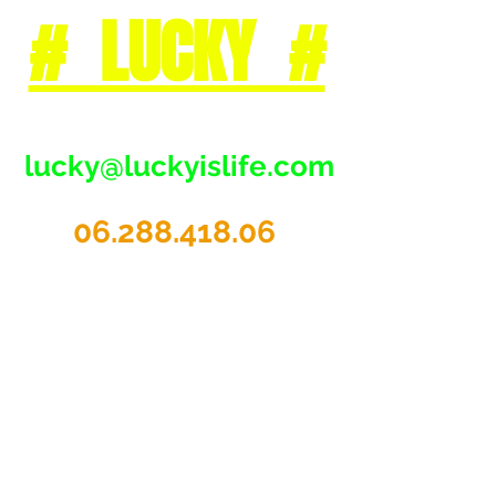
# LUCKY #
lucky@luckyislife.com
06.288.418.06