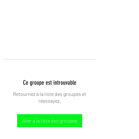
Ce groupe est introuvable
Retournez à la liste des groupes et
réessayez.
Aller à la liste des groupes