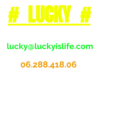
# LUCKY #
lucky@luckyislife.com
06.288.418.06