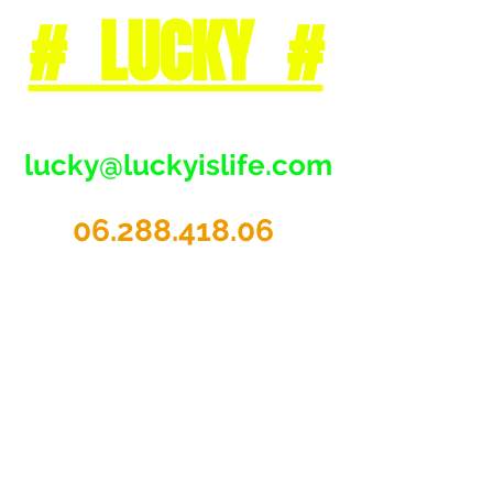
# LUCKY #
lucky@luckyislife.com
06.288.418.06