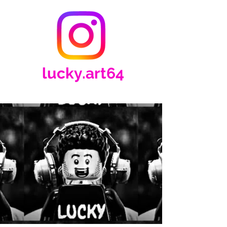
lucky.art64