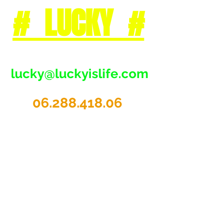
# LUCKY #
lucky@luckyislife.com
06.288.418.06