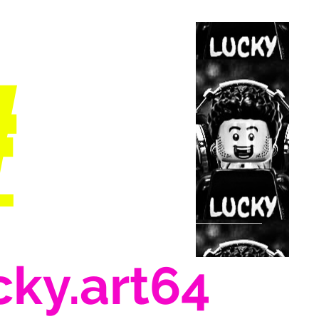
#
cky.art64