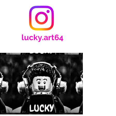
lucky.art64