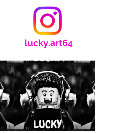
lucky.art64