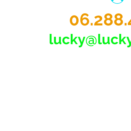
06.288.
lucky@lucky