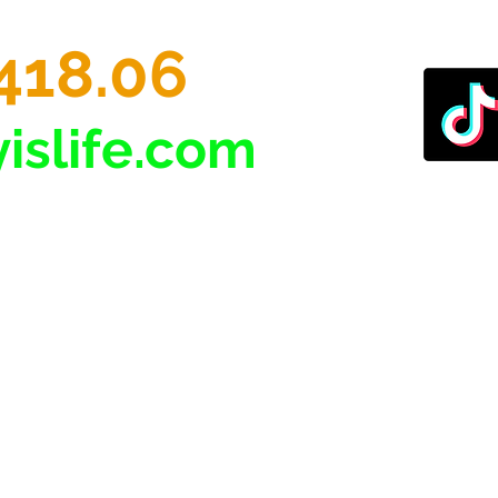
418.06
islife.com