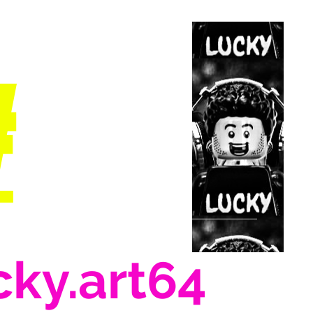
#
cky.art64