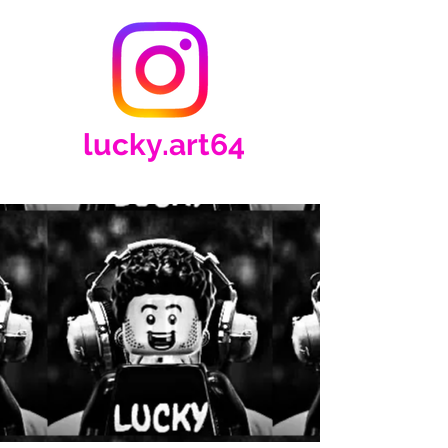
lucky.art64