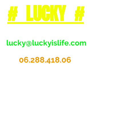
# LUCKY #
lucky@luckyislife.com
06.288.418.06