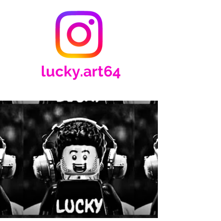
lucky.art64