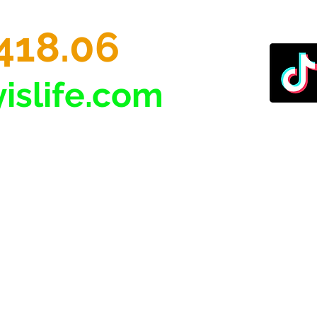
418.06
islife.com