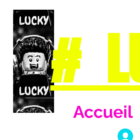
# L
Accueil