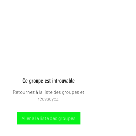
Ce groupe est introuvable
Retournez à la liste des groupes et
réessayez.
Aller à la liste des groupes