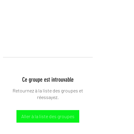
Ce groupe est introuvable
Retournez à la liste des groupes et
réessayez.
Aller à la liste des groupes